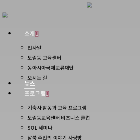
Skip
to
main
Menu
소개
content
인사말
도림동 교육센터
동아시아국제교류재단
오시는 길
뉴스
프로그램
기숙사 활동과 교육 프로그램
도림동교육센터 비즈니스 클럽
SOL 세미나
남북 주민의 이야기 사랑방